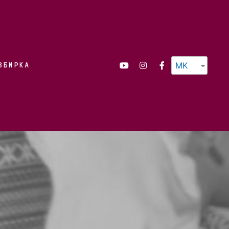
MK
ЗБИРКА